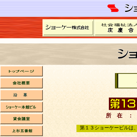
所 在 ：
第１３ショーケービルは